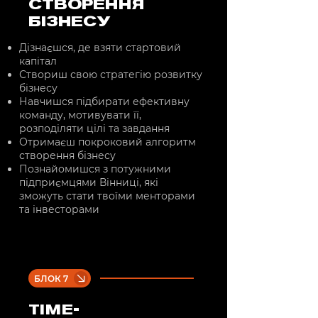
СТВОРЕННЯ
БІЗНЕСУ
Дізнаєшся, де взяти стартовий
капітал
Створиш свою стратегію розвитку
бізнесу
Навчишся підбирати ефективну
команду, мотивувати її,
розподіляти цілі та завдання
Отримаєш покроковий алгоритм
створення бізнесу
Познайомишся з потужними
підприємцями Вінниці, які
зможуть стати твоїми менторами
та інвесторами
БЛОК 7
TIME-