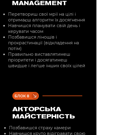
MANAGЕMENT
Перетвориш свої мрії на цілі і
отримаєш алгоритм їх досягнення
Навчишся планувати свій день і
керувати часом
Позбавишся лінощів і
прокрастинації (відкладення на
потім)
Правильно виставлятимеш
пріоритети і досягатимеш
швидше і легше інших своїх цілей
БЛОК 8
АКТОРСЬКА
МАЙСТЕРНІСТЬ
Позбавишся страху камери
Навчишся круто відігравати свою