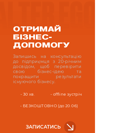
ОТРИМАЙ
БІЗНЕС-
ДОПОМОГУ
Запишись на консультацію
до підприємця з 20-річним
досвідом, щоб перевірити
свою бізнес-ідею та
покращити результати
існуючого бізнесу.
- 30 хв.
- offline зустріч
- БЕЗКОШТОВНО (до 20.06)
ЗАПИСАТИСЬ