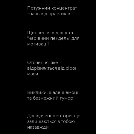
Потужний концентрат
знань від практиків
Щеплення від ліні та
"чарівний пендель" для
мотивації
Оточення, яке
відрізняється від сірої
маси
Виклики, шалені емоції
та безмежний гумор
Досвідчені ментори, що
залишаються з тобою
назавжди