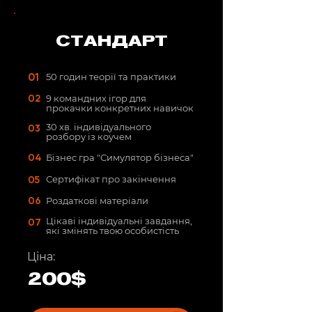
СТАНДАРТ
01
50 годин теорії та практики
02
9 командних ігор для
прокачки конкретних навичок
03
30 хв. індивідуального
розбору із коучем
04
Бізнес гра "Симулятор бізнеса"
05
Сертифікат про закінчення
06
Роздаткові матеріали
07
Цікаві індивідуальні завдання,
які змінять твою особистість
Ціна:
200$