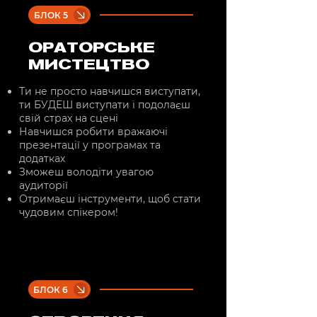
БЛОК 5
ОРАТОРСЬКЕ
МИСТЕЦТВО
Ти не просто навчишся виступати,
ти БУДЕШ виступати і подолаєш
свій страх на сцені
Навчишся робити вражаючі
презентації у програмах та
додатках
Зможеш володіти увагою
аудиторії
Отримаєш інструменти, щоб стати
чудовим спікером!
БЛОК 6