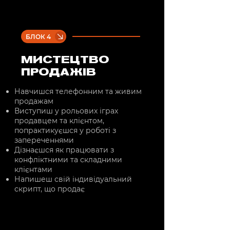
БЛОК 4
МИСТЕЦТВО
ПРОДАЖІВ
Навчишся телефонним та живим
продажам
Виступиш у рольових іграх
продавцем та клієнтом,
попрактикуєшся у роботі з
запереченнями
Дізнаєшся як працювати з
конфліктними та складними
клієнтами
Напишеш свій індивідуальний
скрипт, що продає