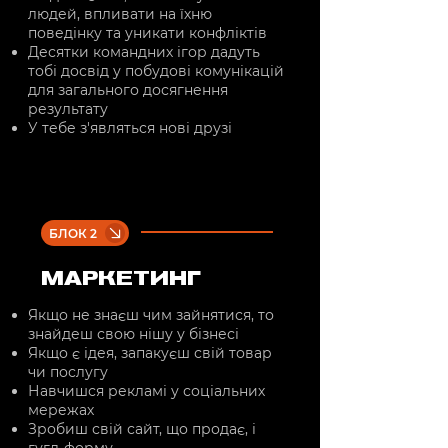
людей, впливати на їхню
поведінку та уникати конфліктів
Десятки командних ігор дадуть
тобі досвід у побудові комунікацій
для загального досягнення
результату
У тебе з'являться нові друзі
БЛОК 2
МАРКЕТИНГ
Якщо не знаєш чим зайнятися, то
знайдеш свою нішу у бізнесі
Якщо є ідея, запакуєш свій товар
чи послугу
Навчишся рекламі у соціальних
мережах
Зробиш свій сайт, що продає, і