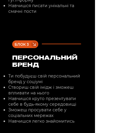
гугл-форму
Навчишся писати унікальні та
смачні пости
БЛОК 3
ПЕРСОНАЛЬНИЙ
БРЕНД
Ти побудуєш свій персональний
бренд у соціумі
Створиш свій імідж і зможеш
впливати на нього
Навчишся круто презентувати
себе в будь-якому середовищі
Зможеш просувати себе у
соціальних мережах
Навчишся легко знайомитись