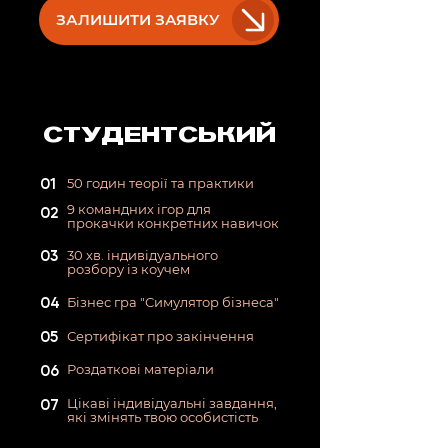
ЗАЛИШИТИ ЗАЯВКУ
СТУДЕНТСЬКИЙ
01
50 годин теорії та практики
9 командних ігор для
02
прокачки конкретних навичок
03
30 хв. індивідуального
розбору із коучем
04
Бізнес гра "Симулятор бізнеса"
05
Сертифікат про закінчення
06
Роздаткові матеріали
07
Цікаві індивідуальні завдання,
які змінять твою особистість