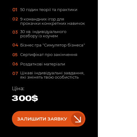
01
50 годин теорії та практики
02
9 командних ігор для
прокачки конкретних навичок
03
30 хв. індивідуального
розбору із коучем
04
Бізнес гра "Симулятор бізнеса"
05
Сертифікат про закінчення
06
Роздаткові матеріали
07
Цікаві індивідуальні завдання,
які змінять твою особистість
Ціна:
300$
ЗАЛИШИТИ ЗАЯВКУ