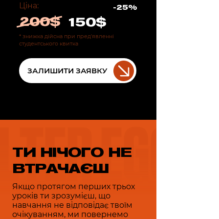
Ціна:
-25%
200$
150$
* знижка дійсна при пред'явленні
студентського квитка
ЗАЛИШИТИ ЗАЯВКУ
ТИ НІЧОГО НЕ
ВТРАЧАЄШ
Якщо протягом перших трьох
уроків ти зрозумієш, що
навчання не відповідає твоїм
очікуванням, ми повернемо